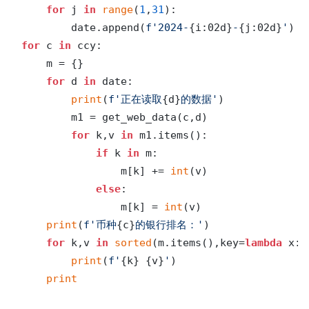
for
 j 
in
range
(
1
,
31
):

        date.append(
f'2024-
{i:02d}
-
{j:02d}
'
for
 c 
in
 ccy:

    m = {}

for
 d 
in
 date:

print
(
f'正在读取
{d}
的数据'
)

        m1 = get_web_data(c,d)

for
 k,v 
in
 m1.items():

if
 k 
in
 m:

                m[k] += 
int
(v)

else
:

                m[k] = 
int
(v)

print
(
f'币种
{c}
的银行排名：'
)

for
 k,v 
in
sorted
(m.items(),key=
lambda
 x:x
print
(
f'
{k}
{v}
'
)

print