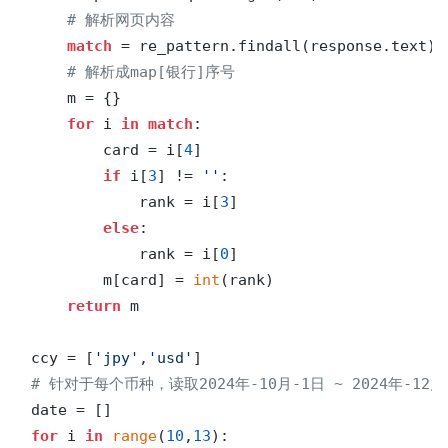
# 解析网页内容
match
 = re_pattern.findall(response.text)

# 解析成map[银行]序号
    m = {}

for
 i 
in
match
:

        card = i[
4
]

if
 i[
3
] != 
''
:

            rank = i[
3
]

else
:

            rank = i[
0
]

        m[card] = 
int
(rank)

return
 m

ccy = [
'jpy'
,
'usd'
# 针对于每个币种，读取2024年-10月-1日 ~ 2024年
for
 i 
in
range
(
10
,
13
):
