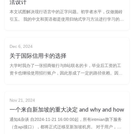
法设计
本文试图解决现行语言中的正字问题。初学者水平，仅做抛砖
引玉。 我的中文和英语都是使用归纳式学习方法进行学习的。
而大学后学习的其他语言都是在对语言学的启蒙后学习的，因
此我发现现行诸多语言设计具有一些不合理之处。 中文采用了
过多的宽音位和复杂的音调设计。后者对外来学习者造成了绝
Dec 6, 2024
对的门槛姑且不提，前者也对
关于国际信用卡的选择
大学时我办了一张招商银行与B站联名的卡，毕业后工资的工
资卡也继续使用招行账户，因此形成了一定的路径依赖。因为
需要一张visa用来海淘、购物、支付软件费用等，就顺手办了
一张招行的visa、银联双标的信用卡。 今年去日本和马来西亚
时，我也一直使用这张卡付款。但是每次结账时，我总觉得金
Nov 21, 2024
额不对劲。经过研究，
一个来自新加坡的重大决定 and why and how
通知&杂谈 自2024-11-21 16:00:00起，所有intmian旗下服务
（含api接口），都将正式迁移至新加坡机房。 对于用户，本