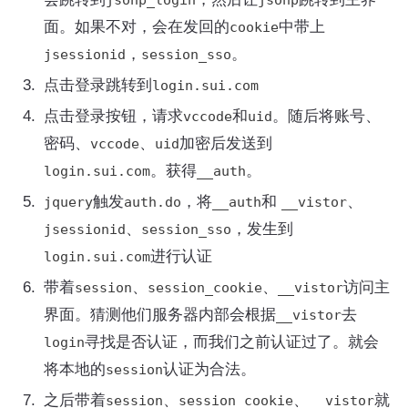
面。如果不对，会在发回的
中带上
cookie
，
。
jsessionid
session_sso
点击登录跳转到
login.sui.com
点击登录按钮，请求
和
。随后将账号、
vccode
uid
密码、
、
加密后发送到
vccode
uid
。获得
。
login.sui.com
__auth
触发
，将
和
、
jquery
auth.do
__auth
__vistor
、
，发生到
jsessionid
session_sso
进行认证
login.sui.com
带着
、
、
访问主
session
session_cookie
__vistor
界面。猜测他们服务器内部会根据
去
__vistor
寻找是否认证，而我们之前认证过了。就会
login
将本地的
认证为合法。
session
之后带着
、
、
就
session
session_cookie
__vistor