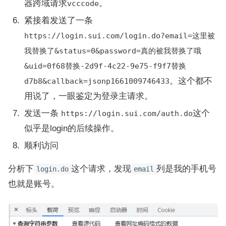
器跨域请求
。
vcccode
紧接着发送了一条
https://login.sui.com/login.do?email=这里被
我替换了&status=0&password=真的被我替换了哦
&uid=0f68替换-2d9f-4c22-9e75-f9f7替换
。这个都不
d7b8&callback=jsonp1661009746433
用说了，一眼鉴定为登录主请求。
发送一条
这个
https://login.sui.com/auth.do
似乎是login的后续操作。
顺利访问
分析下
这个请求，发现
列是我的手机号
login.do
email
也就是账号。