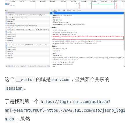
这个
的域是
，显然某个共享的
__vistor
sui.com
。
session
于是找到第一个
https://login.sui.com/auth.do?
nnl=yes&returnUrl=https://www.sui.com/sso/jsonp_logi
，果然
n.do