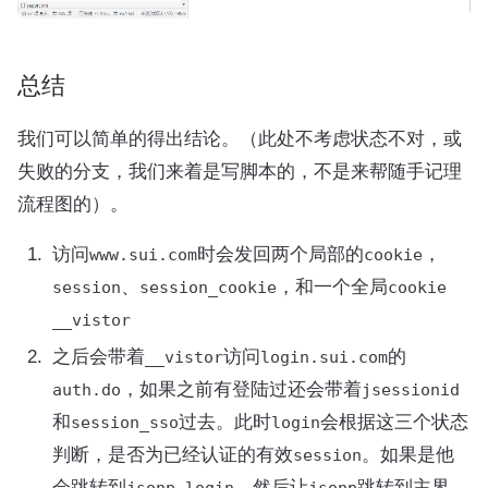
总结
我们可以简单的得出结论。（此处不考虑状态不对，或
失败的分支，我们来着是写脚本的，不是来帮随手记理
流程图的）。
访问
时会发回两个局部的
，
www.sui.com
cookie
、
，和一个全局
session
session_cookie
cookie
__vistor
之后会带着
访问
的
__vistor
login.sui.com
，如果之前有登陆过还会带着
auth.do
jsessionid
和
过去。此时
会根据这三个状态
session_sso
login
判断，是否为已经认证的有效
。如果是他
session
会跳转到
，然后让
跳转到主界
jsonp_login
jsonp